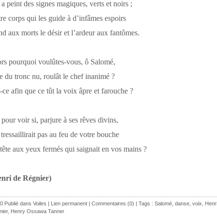
a peint des signes magiques, verts et noirs ;
re corps qui les guide à d’infâmes espoirs
d aux morts le désir et l’ardeur aux fantômes.
rs pourquoi voulûtes-vous, ô Salomé,
 du tronc nu, roulât le chef inanimé ?
-ce afin que ce tût la voix âpre et farouche ?
pour voir si, parjure à ses rêves divins,
tressaillirait pas au feu de votre bouche
tête aux yeux fermés qui saignait en vos mains ?
enri de Régnier)
0 Publié dans
Voiles
|
Lien permanent
|
Commentaires (0)
| Tags :
Salomé
,
danse
,
voix
,
Henr
nier
,
Henry Ossawa Tanner