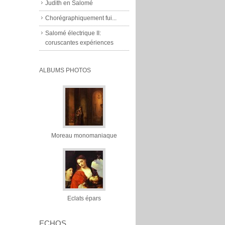
Judith en Salomé
Chorégraphiquement fui...
Salomé électrique II:
coruscantes expériences
ALBUMS PHOTOS
Moreau monomaniaque
Eclats épars
ECHOS