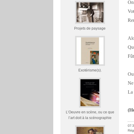
On 
Vot
Ren
Projets de paysage
Alo
Que
Fût
Exotérisme(s).
Ou 
Ne 
La 
(H
L’Oeuvre en scène, ou ce que
l’art doit à la scénographie
07:3
Rég