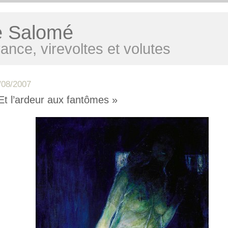
e Salomé
ance, virevoltes et volutes
/08/2007
Et l’ardeur aux fantômes »