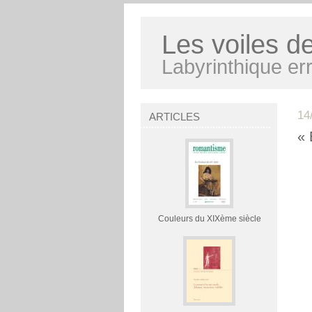
Les voiles d
Labyrinthique err
14
ARTICLES
« 
Couleurs du XIXème siècle