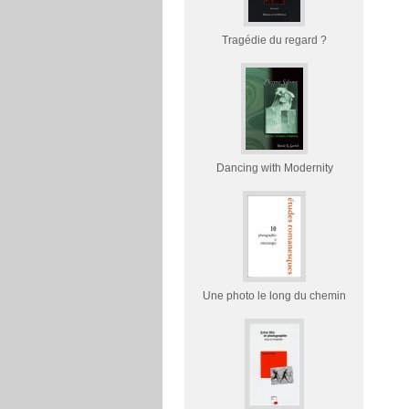
Tragédie du regard ?
Dancing with Modernity
Une photo le long du chemin