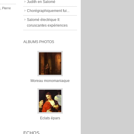
Judith en Salomé
e
,
Pierre
Chorégraphiquement fui...
Salomé électrique II:
coruscantes expériences
ALBUMS PHOTOS
Moreau monomaniaque
Eclats épars
ECHOS