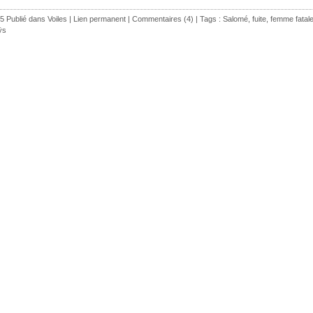
5 Publié dans
Voiles
|
Lien permanent
|
Commentaires (4)
| Tags :
Salomé
,
fuite
,
femme fatal
ÿs