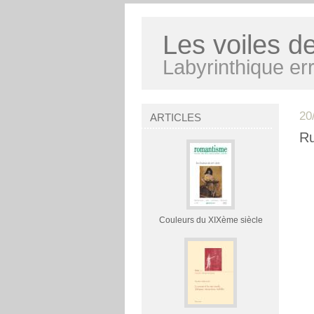
Les voiles d
Labyrinthique err
20
ARTICLES
R
Couleurs du XIXème siècle