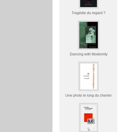
Tragédie du regard ?
Dancing with Modernity
Une photo le long du chemin