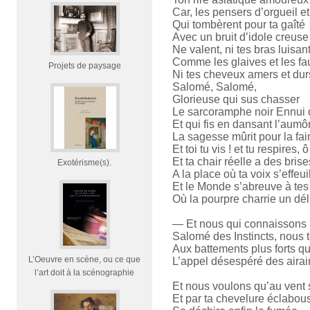
Car, les pensers d’orgueil e
Qui tombèrent pour ta gaîté
Avec un bruit d’idole creuse 
Ne valent, ni tes bras luisan
Comme les glaives et les fa
Projets de paysage
Ni tes cheveux amers et dur
Salomé, Salomé,
Glorieuse qui sus chasser
Le sarcoramphe noir Ennui 
Et qui fis en dansant l’aumô
La sagesse mûrit pour la fai
Et toi tu vis ! et tu respires,
Et ta chair réelle a des bris
Exotérisme(s).
A la place où ta voix s’effeu
Et le Monde s’abreuve à tes
Où la pourpre charrie un déli
— Et nous qui connaissons l
Salomé des Instincts, nous
Aux battements plus forts qu
L’Oeuvre en scène, ou ce que
L’appel désespéré des airai
l’art doit à la scénographie
Et nous voulons qu’au vent 
Et par ta chevelure éclabou