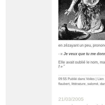
en zézayant un peu, prononç
- «
Je veux que tu me donnes
Elle avait oublié le nom, mai
!
» "
09:55 Publié dans
Voiles
|
Lien
flaubert
,
littérature
,
salomé
,
da
21/03/2005