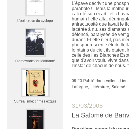
L'épave décrivit une phosph
parabole ! - Mais la malheur
calculé son écart ! et, chavi
humain ! elle alla, dégringol
L'oeil crevé du cyclope
anfractuosité que lavait le fl
lacérée à nu, ses diamants s
défoncé, paralysée de vert
durant. Et elle n'eut, pas mê
phosphorescente étoile flott
lointains du ciel, ils étaient
celle des Iles Blanches Esot
que d'avoir voulu vivre dans 
Frameworks for Mallarmé
l'instar de chacun de nous. "
09:20 Publié dans
Voiles
|
Lien
Laforgue
,
Littérature
,
Salomé
Surréalisme: crimes exquis
31/03/2005
La Salomé de Banvi
Douzième sonnet du recue