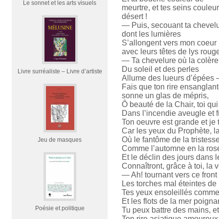
Le sonnet et les arts visuels
meurtre, et tes seins couleu
désert !
— Puis, secouant ta chevelu
dont les lumières
S’allongent vers mon coeur
avec leurs têtes de lys roug
— Ta chevelure où la colère
Du soleil et des perles
Livre surréaliste – Livre d’artiste
Allume des lueurs d’épées
Fais que ton rire ensanglan
sonne un glas de mépris,
Ô beauté de la Chair, toi q
Dans l’incendie aveugle et fr
Ton oeuvre est grande et je 
Car les yeux du Prophète, la
Où le fantôme de la tristess
Jeu de masques
Comme l’automne en la rosé
Et le déclin des jours dans l
Connaîtront, grâce à toi, la v
— Ah! tournant vers ce front
Les torches mal éteintes de l
Tes yeux ensoleillés comme
Et les flots de la mer poign
Poésie et politique
Tu peux battre des mains, et l
Ton rire asiatique amoureux 