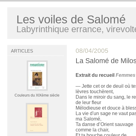
Les voiles de Salomé
Labyrinthique errance, virevolt
08/04/2005
ARTICLES
La Salomé de Milo
Extrait du recueil
Femmes 
— Jette cet or de deuil où te
lèvres touchèrent,
Couleurs du XIXème siècle
Dans le miroir du sang, le re
de leur fleur
Mélodieuse et douce à bless
La vie d'un sage ne vaut pas
ma Salomé,
Ta danse d’Orient sauvage
comme la chair,
Et ta bouche couleur de