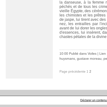
la danseuse, à la femme m
péchés et de tous les crimes
vieille Égypte, des cérémo
les chimistes et les prêtre
de jaspe, lui tirent avec des
nez, les entrailles par l'i
avant de lui dorer les ongle
d'essences, lui insèrent, da
chastes pétales de la divine 
10:00 Publié dans
Voiles
|
Lien
huysmans
,
gustave moreau
,
pe
Page précédente
1
2
Déclarer un contenu i