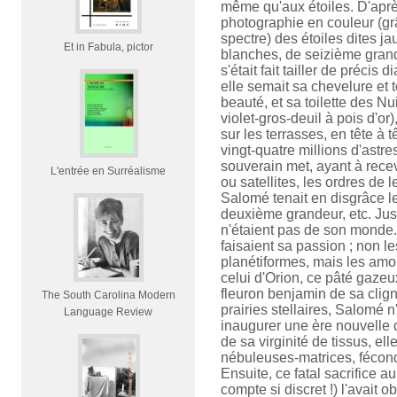
même qu'aux étoiles. D'aprè
photographie en couleur (g
spectre) des étoiles dites j
Et in Fabula, pictor
blanches, de seizième grand
s'était fait tailler de précis 
elle semait sa chevelure et 
beauté, et sa toilette des N
violet-gros-deuil à pois d'or)
sur les terrasses, en tête à 
vingt-quatre millions d'astr
souverain met, ayant à recev
L'entrée en Surréalisme
ou satellites, les ordres de l
Salomé tenait en disgrâce l
deuxième grandeur, etc. Jus
n'étaient pas de son monde.
faisaient sa passion ; non 
planétiformes, mais les amor
celui d'Orion, ce pâté gazeux
fleuron benjamin de sa cli
The South Carolina Modern
prairies stellaires, Salomé n'
Language Review
inaugurer une ère nouvelle d
de sa virginité de tissus, el
nébuleuses-matrices, fécond
Ensuite, ce fatal sacrifice a
compte si discret !) l'avait ob