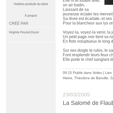
Elle rit et folâtre avec
Visibles produits du désir
un air badin,
Laissant de sa
jeunesse éclater les merveil
À propos
Sa lèvre est écarlate, et ses
Pour la blancheur aux lys or
CRÉÉ PAR
Voyez-la, voyez-la venir, la 
Virginie Pouzet-Duzer
Un petit page noir tient sa r
En flots voluptueux le long d
Sur ses doigts le rubis, le s
Font resplendir leurs feux c
Elle porte le chef sanglant 
09:15 Publié dans
Voiles
|
Lien
Heine
,
Théodore de Banville
,
S
23/03/2005
La Salomé de Flau