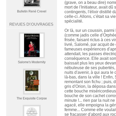
(grave, on a beau dire) nom
mort de l'Initiateur, avait d
Bulletin René Crevel
contingents, l'élixir distillé
celle-ci. Allons, c'était sa vi
spécialité.
REVUES D\'OUVRAGES
Or là, sur un coussin, parmi 
(comme jadis celle d'Orphée)
frisée, faisant rictus à ces vi
livré, Salomé, par acquit de
fameuses expériences d'après
attendait, les passes électr
conséquence. Elle avait son 
Salome's Modernity
baissait plus les yeux devant
nébuleuse de ses pubertés, 
nuits d'avenir, à qui aura le
là-bas, dans la ville ! Enfi
remontant son fichu ; puis, d
gris d'Orion, la déposa dan
cette bouche miséricordieus
bouche de son cachet corrosi
The Exquisite Corpse
minute !... rien par la nuit ne
agacé, elle empoigna la gén
femme... Comme elle voulait
se fracasser d'abord aux roc