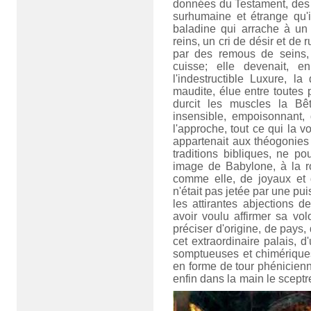
données du Testament, des E
surhumaine et étrange qu'il
baladine qui arrache à un 
reins, un cri de désir et de r
par des remous de seins,
cuisse; elle devenait, e
l'indestructible Luxure, l
maudite, élue entre toutes pa
durcit les muscles la Bêt
insensible, empoisonnant,
l'approche, tout ce qui la vo
appartenait aux théogonies 
traditions bibliques, ne p
image de Babylone, à la ro
comme elle, de joyaux et 
n'était pas jetée par une pu
les attirantes abjections d
avoir voulu affirmer sa vol
préciser d'origine, de pays
cet extraordinaire palais, d
somptueuses et chimériques
en forme de tour phénicienn
enfin dans la main le sceptre 