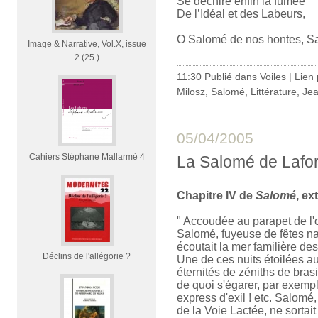
Se déchire enfin la fumée
De l’Idéal et des Labeurs,
O Salomé de nos hontes, S
Image & Narrative, Vol.X, issue
2 (25.)
11:30 Publié dans
Voiles
|
Lien
Milosz
,
Salomé
,
Littérature
,
Jea
05/04/2005
Cahiers Stéphane Mallarmé 4
La Salomé de Lafo
Chapitre IV de
Salomé
, ex
" Accoudée au parapet de l'
Salomé, fuyeuse de fêtes na
écoutait la mer familière des
Déclins de l'allégorie ?
Une de ces nuits étoilées a
éternités de zéniths de brasi
de quoi s'égarer, par exemp
express d'exil ! etc. Salomé,
de la Voie Lactée, ne sortait